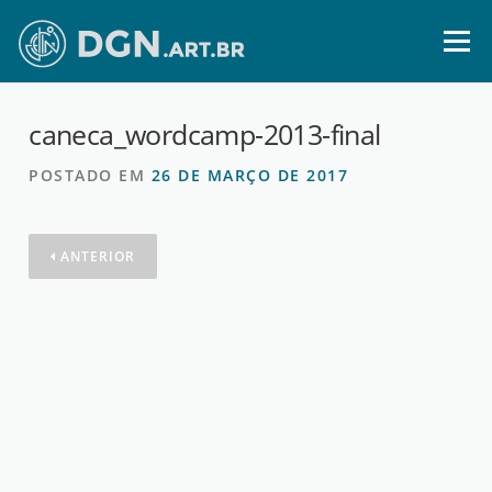
Ir
para
Menu
o
conteúdo
caneca_wordcamp-2013-final
POSTADO EM
26 DE MARÇO DE 2017
ANTERIOR